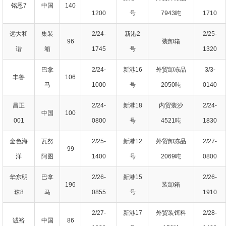
铭恩7
中国
140
1200
号
7943吨
1710
远大和
集装
2/24-
新港2
2/25-
96
装卸箱
谐
箱
1745
号
1320
巴拿
2/24-
新港16
外贸卸冻品
3/3-
丰鲁
106
马
1000
号
2050吨
0140
昌正
2/24-
新港18
内贸装沙
2/24-
中国
100
001
0800
号
4521吨
1830
金色海
瓦努
2/25-
新港12
外贸卸冻品
2/27-
99
洋
阿图
1400
号
2069吨
0800
华东明
巴拿
2/26-
新港15
2/26-
196
装卸箱
珠8
马
0855
号
1910
2/27-
新港17
外贸装饵料
2/28-
诚裕
中国
86