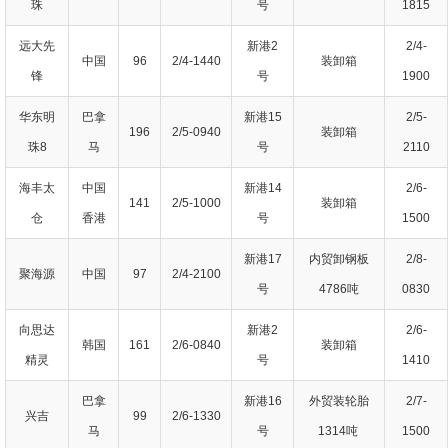
珠
号
1815
远大先
新港2
2/4-
中国
96
2/4-1440
装卸箱
锋
号
1900
华东明
巴拿
新港15
2/5-
196
2/5-0940
装卸箱
珠8
马
号
2110
海丰太
中国
新港14
2/6-
141
2/5-1000
装卸箱
仓
香港
号
1500
新港17
内贸卸钢板
2/8-
聚海源
中国
97
2/4-2100
号
4786吨
0830
向思达
新港2
2/6-
韩国
161
2/6-0840
装卸箱
精灵
号
1410
巴拿
新港16
外贸装轮胎
2/7-
兴吉
99
2/6-1330
马
号
1314吨
1500