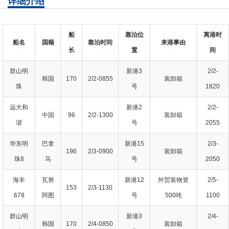
详细介绍
船
靠泊位
离港时
船名
国籍
靠泊时间
来港事由
长
置
间
群山明
新港3
2/2-
韩国
170
2/2-0855
装卸箱
珠
号
1820
远大和
新港2
2/2-
中国
96
2/2-1300
装卸箱
谐
号
2055
华东明
巴拿
新港15
2/3-
196
2/3-0900
装卸箱
珠8
马
号
2050
海丰
瓦努
新港12
外贸装物资
2/5-
153
2/3-1130
678
阿图
号
500吨
1100
群山明
新港3
2/4-
韩国
170
2/4-0850
装卸箱