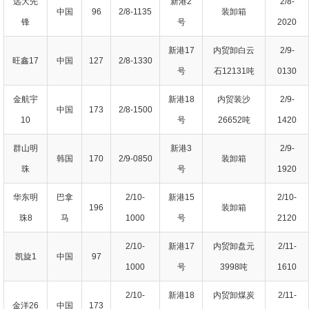
远大先
新港2
2/8-
中国
96
2/8-1135
装卸箱
锋
号
2020
新港17
内贸卸白云
2/9-
旺鑫17
中国
127
2/8-1330
号
石12131吨
0130
金航宇
新港18
内贸装沙
2/9-
中国
173
2/8-1500
10
号
26652吨
1420
群山明
新港3
2/9-
韩国
170
2/9-0850
装卸箱
珠
号
1920
华东明
巴拿
2/10-
新港15
2/10-
196
装卸箱
珠8
马
1000
号
2120
2/10-
新港17
内贸卸盘元
2/11-
凯旋1
中国
97
1000
号
3998吨
1610
2/10-
新港18
内贸卸煤炭
2/11-
金洋26
中国
173