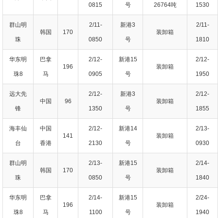
0815
号
26764吨
1530
群山明
2/11-
新港3
2/11-
韩国
170
装卸箱
珠
0850
号
1810
华东明
巴拿
2/12-
新港15
2/12-
196
装卸箱
珠8
马
0905
号
1950
远大先
2/12-
新港3
2/12-
中国
96
装卸箱
锋
1350
号
1855
海丰仙
中国
2/12-
新港14
2/13-
141
装卸箱
台
香港
2130
号
0930
群山明
2/13-
新港15
2/14-
韩国
170
装卸箱
珠
0850
号
1840
华东明
巴拿
2/14-
新港15
2/24-
196
装卸箱
珠8
马
1100
号
1940