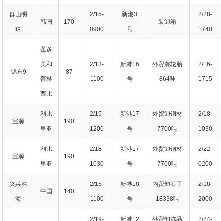
群山明
2/15-
新港3
2/28-
韩国
170
装卸箱
珠
0900
号
1740
圣多
美和
2/13-
新港16
外贸装轮胎
2/16-
锦东9
87
普林
1100
号
864吨
1715
西比
利比
2/15-
新港17
外贸卸钢材
2/18-
宝源
190
里亚
1200
号
7700吨
1030
利比
2/18-
新港17
外贸卸钢材
2/22-
宝源
190
里亚
1030
号
7700吨
0200
义兵浩
2/15-
新港18
内贸卸石子
2/18-
中国
140
海
1100
号
18338吨
2000
2/19-
新港12
外贸卸冻品
2/24-