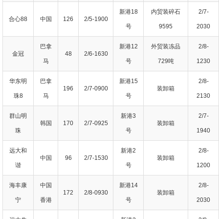
新港18
内贸装碎石
2/7-
合心88
中国
126
2/5-1900
号
9595
2030
巴拿
新港12
外贸装冻品
2/8-
金冠
48
2/6-1630
马
号
729吨
1230
华东明
巴拿
新港15
2/8-
196
2/7-0900
装卸箱
珠8
马
号
2130
群山明
新港3
2/7-
韩国
170
2/7-0925
装卸箱
珠
号
1940
远大和
新港2
2/8-
中国
96
2/7-1530
装卸箱
谐
号
1200
海丰康
中国
新港14
2/8-
172
2/8-0930
装卸箱
宁
香港
号
2030