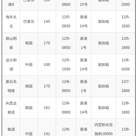
珠8
0800
15号
2000
海丰太
12/5-
新港
12/5-
巴拿马
145
装卸箱
仓
0830
14号
1830
群山明
12/5-
新港
12/5-
韩国
170
装卸箱
珠
0850
1号
1800
远大和
12/5-
新港
12/6-
中国
100
装卸箱
谐
1930
14号
0200
新石岛
12/6-
新港
12/7-
韩国
170
装卸箱
明珠
0850
1号
1800
向思达
12/6-
新港
12/6-
韩国
161
装卸箱
精灵
0900
14号
1800
内贸卸水泥
银源
12/6-
新港
12/8-
中国
141
熟料16000