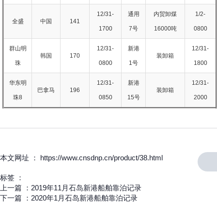
12/31-
通用
内贸卸煤
1/2-
全盛
中国
141
1700
7号
16000吨
0800
群山明
12/31-
新港
12/31-
韩国
170
装卸箱
珠
0800
1号
1800
华东明
12/31-
新港
12/31-
巴拿马
196
装卸箱
珠8
0850
15号
2000
本文网址 ： https://www.cnsdnp.cn/product/38.html
标签 ：
上一篇 ：
2019年11月石岛新港船舶靠泊记录
下一篇 ：
2020年1月石岛新港船舶靠泊记录