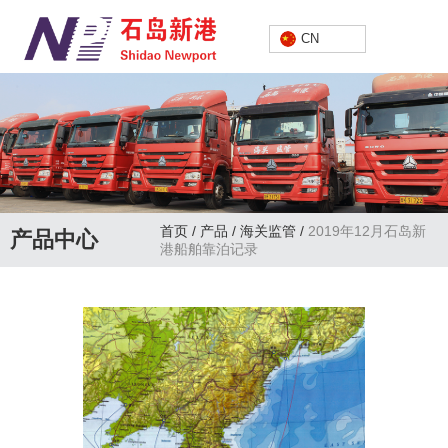
中文
CN
首页
/
产品
/
海关监管
/
2019年12月石岛新
产品中心
港船舶靠泊记录