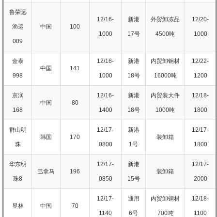
鲁荣远
12/16-
新港
外贸卸冻品
12/20-
渔运
中国
100
1000
17号
4500吨
1000
009
金泰
12/16-
新港
内贸卸钢材
12/22-
中国
141
998
1000
18号
16000吨
1200
京润
12/16-
新港
内贸装大件
12/18-
中国
80
168
1400
18号
1000吨
1800
群山明
12/17-
新港
12/17-
韩国
170
装卸箱
珠
0800
1号
1800
华东明
12/17-
新港
12/17-
巴拿马
196
装卸箱
珠8
0850
15号
2000
12/17-
通用
内贸卸钢材
12/18-
昱林
中国
70
1140
6号
700吨
1100