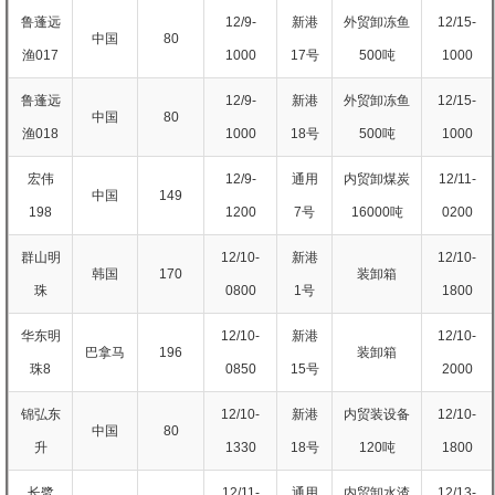
鲁蓬远
12/9-
新港
外贸卸冻鱼
12/15-
中国
80
渔017
1000
17号
500吨
1000
鲁蓬远
12/9-
新港
外贸卸冻鱼
12/15-
中国
80
渔018
1000
18号
500吨
1000
宏伟
12/9-
通用
内贸卸煤炭
12/11-
中国
149
198
1200
7号
16000吨
0200
群山明
12/10-
新港
12/10-
韩国
170
装卸箱
珠
0800
1号
1800
华东明
12/10-
新港
12/10-
巴拿马
196
装卸箱
珠8
0850
15号
2000
锦弘东
12/10-
新港
内贸装设备
12/10-
中国
80
升
1330
18号
120吨
1800
长鹭
12/11-
通用
内贸卸水渣
12/13-