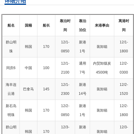
详细介绍
靠泊时
靠泊
离港时
船名
国籍
船长
来港事由
间
泊位
间
群山明
12/1-
新港
12/1-
韩国
170
装卸箱
珠
0850
1号
1800
12/1-
通用
内贸卸煤炭
12/2-
同庆6
中国
100
2100
7号
4500吨
0300
海丰连
12/1-
新港
12/2-
巴拿马
145
装卸箱
云港
2300
14号
1520
新石岛
12/2-
新港
12/2-
韩国
170
装卸箱
明珠
0850
1号
1800
群山明
12/3-
新港
12/3-
韩国
170
装卸箱