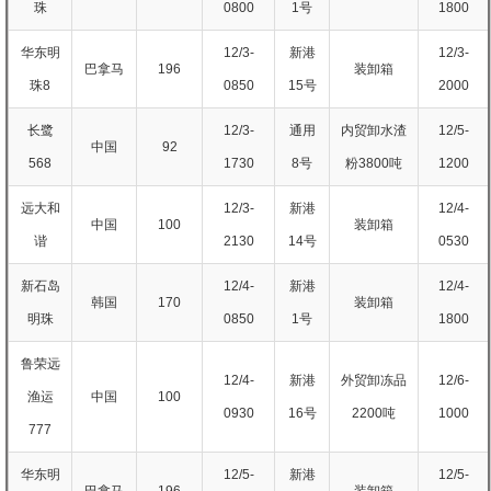
珠
0800
1号
1800
华东明
12/3-
新港
12/3-
巴拿马
196
装卸箱
珠8
0850
15号
2000
长鹭
12/3-
通用
内贸卸水渣
12/5-
中国
92
568
1730
8号
粉3800吨
1200
远大和
12/3-
新港
12/4-
中国
100
装卸箱
谐
2130
14号
0530
新石岛
12/4-
新港
12/4-
韩国
170
装卸箱
明珠
0850
1号
1800
鲁荣远
12/4-
新港
外贸卸冻品
12/6-
渔运
中国
100
0930
16号
2200吨
1000
777
华东明
12/5-
新港
12/5-
巴拿马
196
装卸箱