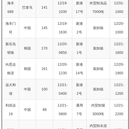
海丰
12/19-
新港
外贸卸冻品
12/31-
巴拿马
141
688
1030
17号
7000吨
1000
海丰门
12/19-
新港
12/20-
中国
145
装卸箱
司
1630
2号
1000
新石岛
12/20-
新港
12/21-
韩国
170
装卸箱
明珠
0850
1号
1800
向思达
12/20-
新港
12/20-
韩国
161
装卸箱
精灵
1230
14号
1900
远大和
12/21-
新港
12/21-
中国
100
装卸箱
谐
0400
2号
1200
利佰达
12/21-
通用
内贸卸煤
12/21-
中国
88
19
0800
7号
3000吨
2200
内贸卸水泥