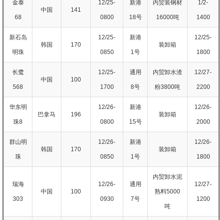
金泰
12/25-
新港
内贸装钢材
1/2-
中国
141
68
0800
18号
16000吨
1400
新石岛
12/25-
新港
12/25-
韩国
170
装卸箱
明珠
0850
1号
1800
长鹭
12/25-
通用
内贸卸水渣
12/27-
中国
100
568
1700
8号
粉3800吨
2200
华东明
12/26-
新港
12/26-
巴拿马
196
装卸箱
珠8
0800
15号
2000
群山明
12/26-
新港
12/26-
韩国
170
装卸箱
珠
0850
1号
1800
内贸卸水泥
瑞海
12/26-
通用
12/27-
中国
100
熟料5000
303
0930
7号
1200
吨