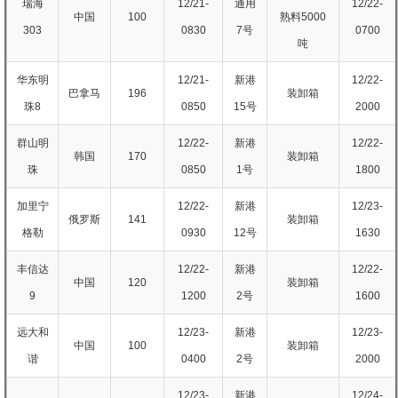
瑞海
12/21-
通用
12/22-
中国
100
熟料5000
303
0830
7号
0700
吨
华东明
12/21-
新港
12/22-
巴拿马
196
装卸箱
珠8
0850
15号
2000
群山明
12/22-
新港
12/22-
韩国
170
装卸箱
珠
0850
1号
1800
加里宁
12/22-
新港
12/23-
俄罗斯
141
装卸箱
格勒
0930
12号
1630
丰信达
12/22-
新港
12/22-
中国
120
装卸箱
9
1200
2号
1600
远大和
12/23-
新港
12/23-
中国
100
装卸箱
谐
0400
2号
2000
12/23-
新港
12/24-