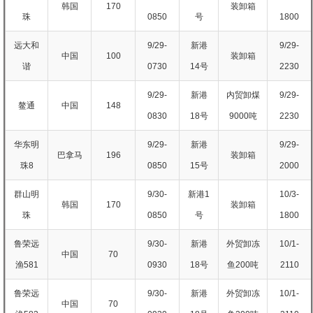
韩国
170
装卸箱
珠
0850
号
1800
远大和
9/29-
新港
9/29-
中国
100
装卸箱
谐
0730
14号
2230
9/29-
新港
内贸卸煤
9/29-
鳌通
中国
148
0830
18号
9000吨
2230
华东明
9/29-
新港
9/29-
巴拿马
196
装卸箱
珠8
0850
15号
2000
群山明
9/30-
新港1
10/3-
韩国
170
装卸箱
珠
0850
号
1800
鲁荣远
9/30-
新港
外贸卸冻
10/1-
中国
70
渔581
0930
18号
鱼200吨
2110
鲁荣远
9/30-
新港
外贸卸冻
10/1-
中国
70