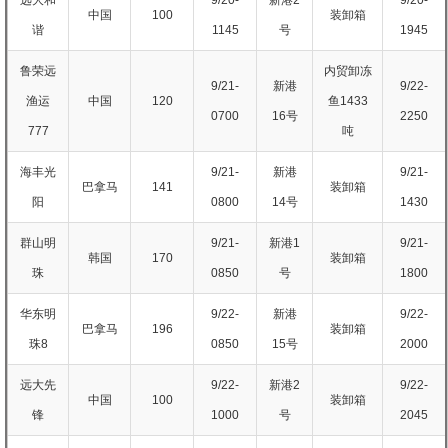
中国
100
装卸箱
谐
1145
号
1945
鲁荣远
内贸卸冻
9/21-
新港
9/22-
渔运
中国
120
鱼1433
0700
16号
2250
777
吨
海丰光
9/21-
新港
9/21-
巴拿马
141
装卸箱
阳
0800
14号
1430
群山明
9/21-
新港1
9/21-
韩国
170
装卸箱
珠
0850
号
1800
华东明
9/22-
新港
9/22-
巴拿马
196
装卸箱
珠8
0850
15号
2000
远大先
9/22-
新港2
9/22-
中国
100
装卸箱
锋
1000
号
2045