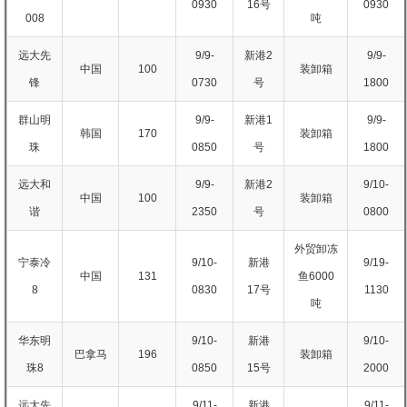
0930
16号
0930
008
吨
远大先
9/9-
新港2
9/9-
中国
100
装卸箱
锋
0730
号
1800
群山明
9/9-
新港1
9/9-
韩国
170
装卸箱
珠
0850
号
1800
远大和
9/9-
新港2
9/10-
中国
100
装卸箱
谐
2350
号
0800
外贸卸冻
宁泰冷
9/10-
新港
9/19-
中国
131
鱼6000
8
0830
17号
1130
吨
华东明
9/10-
新港
9/10-
巴拿马
196
装卸箱
珠8
0850
15号
2000
远大先
9/11-
新港
9/11-