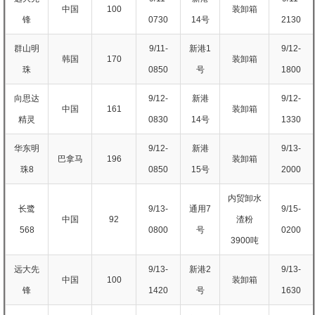
中国
100
装卸箱
锋
0730
14号
2130
群山明
9/11-
新港1
9/12-
韩国
170
装卸箱
珠
0850
号
1800
向思达
9/12-
新港
9/12-
中国
161
装卸箱
精灵
0830
14号
1330
华东明
9/12-
新港
9/13-
巴拿马
196
装卸箱
珠8
0850
15号
2000
内贸卸水
长鹭
9/13-
通用7
9/15-
中国
92
渣粉
568
0800
号
0200
3900吨
远大先
9/13-
新港2
9/13-
中国
100
装卸箱
锋
1420
号
1630