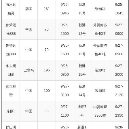
向思达
9/25-
新港
9/25-
韩国
161
装卸箱
精灵
0945
15号
1845
鲁荣远
9/25-
新港
外贸卸冻
9/27-
中国
70
渔888
1500
12号
鱼40吨
0900
鲁荣远
9/25-
新港
外贸卸冻
9/27-
中国
70
渔889
1500
12号
鱼40吨
0900
华东明
9/26-
新港
9/27-
巴拿马
196
装卸箱
珠8
0850
15号
2000
远大和
9/27-
新港
9/27-
中国
100
装卸箱
谐
0100
14号
2120
9/27-
通用7
内贸卸煤
9/27-
东丽3
中国
88
1100
号
3300吨
2350
群山明
9/28-
新港1
9/28-