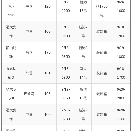
9/17-
新港
9/26-
渔运
中国
120
品1700
1000
16号
1600
998
吨
远大先
9/18-
新港2
9/18-
中国
100
装卸箱
锋
0800
号
1900
群山明
9/18-
新港1
9/19-
韩国
170
装卸箱
珠
0850
号
1800
向思达
9/18-
新港
9/18-
韩国
161
装卸箱
精灵
0900
14号
1700
华东明
9/19-
新港
9/20-
巴拿马
196
装卸箱
珠8
0850
15号
2000
远大先
9/20-
新港2
9/20-
中国
100
装卸箱
锋
0730
号
1100
远大和
9/20-
新港2
9/20-