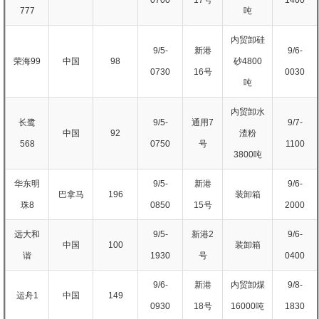
777
吨
内贸卸硅
9/5-
新港
9/6-
荣海99
中国
98
砂4800
0730
16号
0030
吨
内贸卸水
长鹭
9/5-
通用7
9/7-
中国
92
渣粉
568
0750
号
1100
3800吨
华东明
9/5-
新港
9/6-
巴拿马
196
装卸箱
珠8
0850
15号
2000
远大和
9/5-
新港2
9/6-
中国
100
装卸箱
谐
1930
号
0400
9/6-
新港
内贸卸煤
9/8-
运舟1
中国
149
0930
18号
16000吨
1830