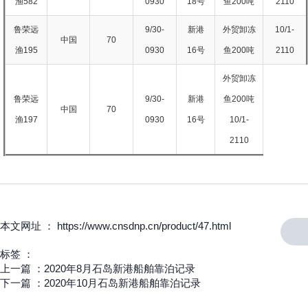
渔582
0930
18号
鱼200吨
2110
鲁荣远
9/30-
新港
外贸卸冻
10/1-
中国
70
渔195
0930
16号
鱼200吨
2110
外贸卸冻
鲁荣远
9/30-
新港
鱼200吨
中国
70
渔197
0930
16号
10/1-
2110
本文网址 ： https://www.cnsdnp.cn/product/47.html
标签 ：
上一篇 ：
2020年8月石岛新港船舶靠泊记录
下一篇 ：
2020年10月石岛新港船舶靠泊记录