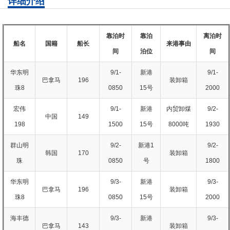
详细介绍
靠泊时
靠泊
离泊时
船名
国籍
船长
来港事由
间
泊位
间
华东明
9/1-
新港
9/1-
巴拿马
196
装卸箱
珠8
0850
15号
2000
宏伟
9/1-
新港
内贸卸煤
9/2-
中国
149
198
1500
15号
8000吨
1930
群山明
9/2-
新港1
9/2-
韩国
170
装卸箱
珠
0850
号
1800
华东明
9/3-
新港
9/3-
巴拿马
196
装卸箱
珠8
0850
15号
2000
海丰德
9/3-
新港
9/3-
巴拿马
143
装卸箱