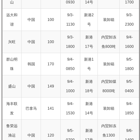
山
0930
14号
1700
远大和
9/3-
新港2
9/3-
中国
100
装卸箱
谐
1130
号
2300
9/3-
新港
内贸卸冻
9/4-
兴旺
中国
100
1800
17号
鱼800吨
1600
群山明
9/4-
新港1
9/5-
韩国
170
装卸箱
珠
0850
号
1800
9/4-
新港
内贸卸煤
9/5-
盛山
中国
149
1000
18号
8000吨
0400
海丰联
9/4-
新港
9/4-
巴拿马
141
装卸箱
发
1530
14号
1850
鲁荣远
内贸卸冻
9/5-
新港
9/6-
渔运
中国
120
鱼1300
0700
17号
1400