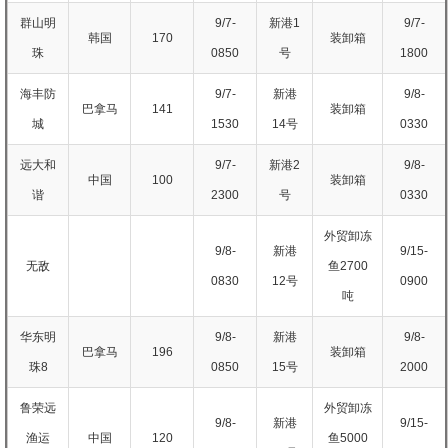
群山明
9/7-
新港1
9/7-
韩国
170
装卸箱
珠
0850
号
1800
海丰防
9/7-
新港
9/8-
巴拿马
141
装卸箱
城
1530
14号
0330
远大和
9/7-
新港2
9/8-
中国
100
装卸箱
谐
2300
号
0330
外贸卸冻
9/8-
新港
9/15-
无敌
鱼2700
0830
12号
0900
吨
华东明
9/8-
新港
9/8-
巴拿马
196
装卸箱
珠8
0850
15号
2000
鲁荣远
外贸卸冻
9/8-
新港
9/15-
渔运
中国
120
鱼5000