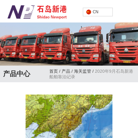
中文
CN
首页
/
产品
/
海关监管
/
2020年9月石岛新港
产品中心
船舶靠泊记录