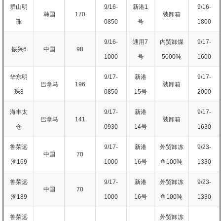
群山明
9/16-
新港1
9/16-
韩国
170
装卸箱
珠
0850
号
1800
9/16-
通用7
内贸卸煤
9/17-
振兴6
中国
98
1000
号
5000吨
1600
华东明
9/17-
新港
9/17-
巴拿马
196
装卸箱
珠8
0850
15号
2000
海丰太
9/17-
新港
9/17-
巴拿马
141
装卸箱
仓
0930
14号
1630
鲁荣远
9/17-
新港
外贸卸冻
9/23-
中国
70
渔169
1000
16号
鱼100吨
1330
鲁荣远
9/17-
新港
外贸卸冻
9/23-
中国
70
渔189
1000
16号
鱼100吨
1330
鲁荣远
外贸卸冻