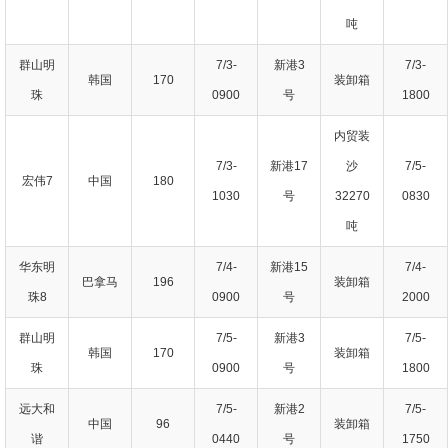
吨
群山明
7/3-
新港3
7/3-
韩国
170
装卸箱
珠
0900
号
1800
内贸装
7/3-
新港17
沙
7/5-
宏伟7
中国
180
1030
号
32270
0830
吨
华东明
7/4-
新港15
7/4-
巴拿马
196
装卸箱
珠8
0900
号
2000
群山明
7/5-
新港3
7/5-
韩国
170
装卸箱
珠
0900
号
1800
远大和
7/5-
新港2
7/5-
中国
96
装卸箱
谐
0440
号
1750