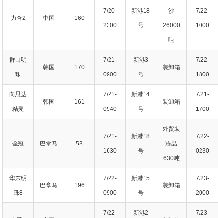
7/20-
新港18
沙
7/22-
力合2
中国
160
2300
号
26000
1000
吨
群山明
7/21-
新港3
7/22-
韩国
170
装卸箱
珠
0900
号
1800
向思达
7/21-
新港14
7/21-
韩国
161
装卸箱
精灵
0940
号
1700
外贸装
7/21-
新港18
7/22-
金冠
巴拿马
53
冻品
1630
号
0230
630吨
华东明
7/22-
新港15
7/23-
巴拿马
196
装卸箱
珠8
0900
号
2000
7/22-
新港2
7/23-