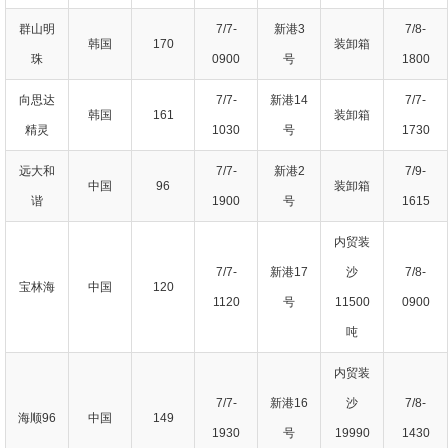
群山明
7/7-
新港3
7/8-
韩国
170
装卸箱
珠
0900
号
1800
向思达
7/7-
新港14
7/7-
韩国
161
装卸箱
精灵
1030
号
1730
远大和
7/7-
新港2
7/9-
中国
96
装卸箱
谐
1900
号
1615
内贸装
7/7-
新港17
沙
7/8-
宝林海
中国
120
1120
号
11500
0900
吨
内贸装
7/7-
新港16
沙
7/8-
海顺96
中国
149
1930
号
19990
1430