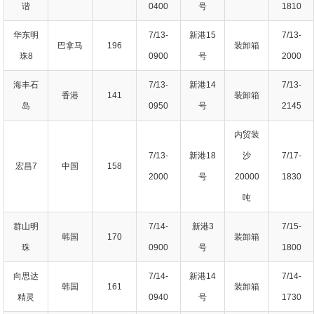
谐
0400
号
1810
华东明
7/13-
新港15
7/13-
巴拿马
196
装卸箱
珠8
0900
号
2000
海丰石
7/13-
新港14
7/13-
香港
141
装卸箱
岛
0950
号
2145
内贸装
7/13-
新港18
沙
7/17-
宏昌7
中国
158
2000
号
20000
1830
吨
群山明
7/14-
新港3
7/15-
韩国
170
装卸箱
珠
0900
号
1800
向思达
7/14-
新港14
7/14-
韩国
161
装卸箱
精灵
0940
号
1730