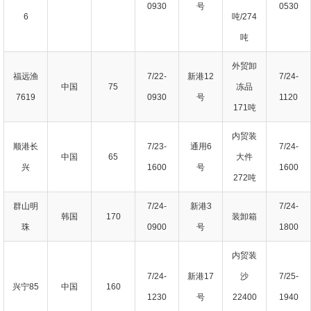
0930
号
0530
6
吨/274
吨
外贸卸
福远渔
7/22-
新港12
7/24-
中国
75
冻品
7619
0930
号
1120
171吨
内贸装
顺港长
7/23-
通用6
7/24-
中国
65
大件
兴
1600
号
1600
272吨
群山明
7/24-
新港3
7/24-
韩国
170
装卸箱
珠
0900
号
1800
内贸装
7/24-
新港17
沙
7/25-
兴宁85
中国
160
1230
号
22400
1940