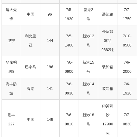
远大先
7/5-
新港2
7/7-
中国
96
装卸箱
锋
1930
号
1750
外贸卸
利比里
7/5-
新港12
7/10-
卫宁
144
冻品
亚
1400
号
0500
9882吨
华东明
7/6-
新港15
7/6-
巴拿马
196
装卸箱
珠8
0900
号
2000
海丰防
7/6-
新港14
7/6-
香港
141
装卸箱
城
0930
号
1920
内贸装
勤丰
7/6-
新港18
沙
7/7-
中国
149
227
0810
号
17900
0830
吨