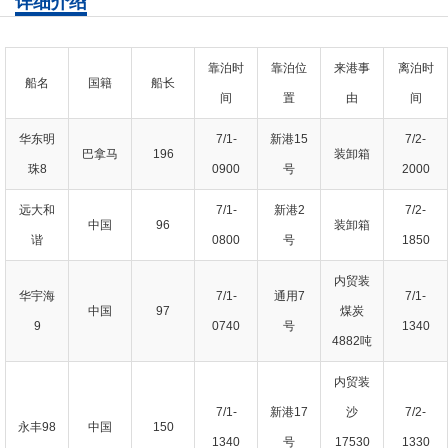
详细介绍
靠泊时
靠泊位
来港事
离泊时
船名
国籍
船长
间
置
由
间
华东明
7/1-
新港15
7/2-
巴拿马
196
装卸箱
珠8
0900
号
2000
远大和
7/1-
新港2
7/2-
中国
96
装卸箱
谐
0800
号
1850
内贸装
华宇海
7/1-
通用7
7/1-
中国
97
煤炭
9
0740
号
1340
4882吨
内贸装
7/1-
新港17
沙
7/2-
永丰98
中国
150
1340
号
17530
1330