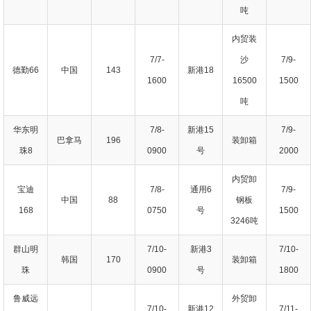
吨
内贸装
7/7-
沙
7/9-
德勤66
中国
143
新港18
1600
16500
1500
吨
华东明
7/8-
新港15
7/9-
巴拿马
196
装卸箱
珠8
0900
号
2000
内贸卸
宝迪
7/8-
通用6
7/9-
中国
88
钢板
168
0750
号
1500
3246吨
群山明
7/10-
新港3
7/10-
韩国
170
装卸箱
珠
0900
号
1800
鲁威远
外贸卸
7/10-
新港12
7/11-