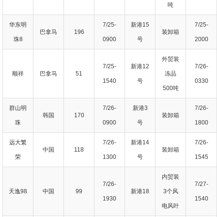
吨
华东明
7/25-
新港15
7/25-
巴拿马
196
装卸箱
珠8
0900
号
2000
外贸装
7/25-
新港12
7/26-
顺祥
巴拿马
51
冻品
1540
号
0330
500吨
群山明
7/26-
新港3
7/26-
韩国
170
装卸箱
珠
0900
号
1800
远大繁
7/26-
新港14
7/26-
中国
118
装卸箱
荣
1300
号
1545
内贸装
7/26-
7/27-
天逸98
中国
99
新港18
3个风
1930
1540
电风叶