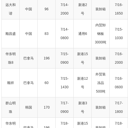
远大和
7/14-
新港2
7/16-
中国
96
装卸箱
谐
2000
号
1650
内贸卸
7/14-
7/15-
顺昌盛
中国
83
通用6
钢板
0800
1030
3000吨
华东明
7/15-
新港15
7/16-
巴拿马
196
装卸箱
珠8
0900
号
2000
外贸装
7/15-
新港12
7/16-
顺祥
巴拿马
60
冻品
1430
号
0600
500吨
群山明
7/17-
新港3
7/17-
韩国
170
装卸箱
珠
0900
号
1800
华东明
7/18-
新港15
7/18-
巴拿马
196
装卸箱