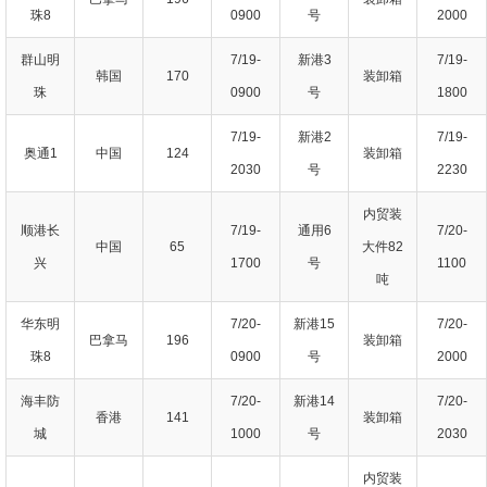
珠8
0900
号
2000
群山明
7/19-
新港3
7/19-
韩国
170
装卸箱
珠
0900
号
1800
7/19-
新港2
7/19-
奥通1
中国
124
装卸箱
2030
号
2230
内贸装
顺港长
7/19-
通用6
7/20-
中国
65
大件82
兴
1700
号
1100
吨
华东明
7/20-
新港15
7/20-
巴拿马
196
装卸箱
珠8
0900
号
2000
海丰防
7/20-
新港14
7/20-
香港
141
装卸箱
城
1000
号
2030
内贸装