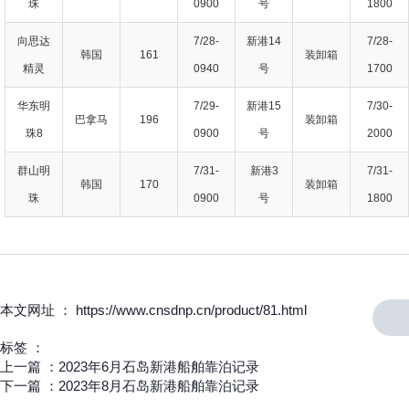
珠
0900
号
1800
向思达
7/28-
新港14
7/28-
韩国
161
装卸箱
精灵
0940
号
1700
华东明
7/29-
新港15
7/30-
巴拿马
196
装卸箱
珠8
0900
号
2000
群山明
7/31-
新港3
7/31-
韩国
170
装卸箱
珠
0900
号
1800
本文网址 ： https://www.cnsdnp.cn/product/81.html
标签 ：
上一篇 ：
2023年6月石岛新港船舶靠泊记录
下一篇 ：
2023年8月石岛新港船舶靠泊记录