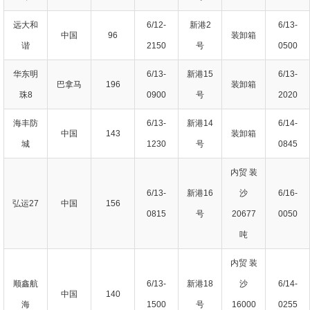
远大和
6/12-
新港2
6/13-
中国
96
装卸箱
谐
2150
号
0500
华东明
6/13-
新港15
6/13-
巴拿马
196
装卸箱
珠8
0900
号
2020
海丰防
6/13-
新港14
6/14-
中国
143
装卸箱
城
1230
号
0845
内贸 装
6/13-
新港16
沙
6/16-
弘运27
中国
156
0815
号
20677
0050
吨
内贸 装
顺鑫航
6/13-
新港18
沙
6/14-
中国
140
海
1500
号
16000
0255