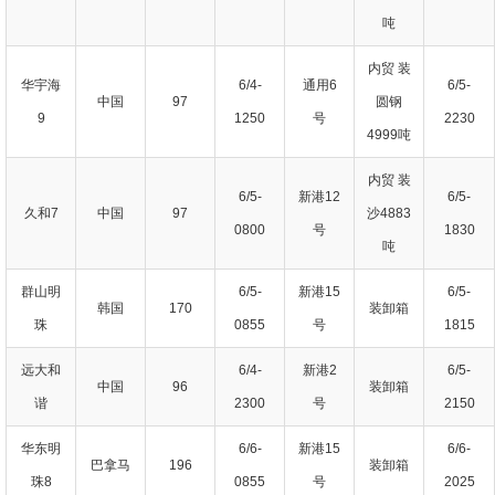
吨
内贸 装
华宇海
6/4-
通用6
6/5-
中国
97
圆钢
9
1250
号
2230
4999吨
内贸 装
6/5-
新港12
6/5-
久和7
中国
97
沙4883
0800
号
1830
吨
群山明
6/5-
新港15
6/5-
韩国
170
装卸箱
珠
0855
号
1815
远大和
6/4-
新港2
6/5-
中国
96
装卸箱
谐
2300
号
2150
华东明
6/6-
新港15
6/6-
巴拿马
196
装卸箱
珠8
0855
号
2025