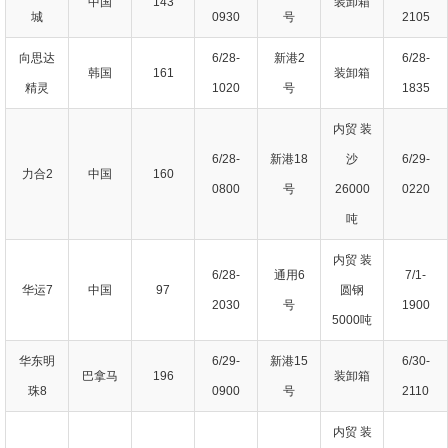
中国
143
装卸箱
城
0930
号
2105
向思达
6/28-
新港2
6/28-
韩国
161
装卸箱
精灵
1020
号
1835
内贸 装
6/28-
新港18
沙
6/29-
力合2
中国
160
0800
号
26000
0220
吨
内贸 装
6/28-
通用6
7/1-
华运7
中国
97
圆钢
2030
号
1900
5000吨
华东明
6/29-
新港15
6/30-
巴拿马
196
装卸箱
珠8
0900
号
2110
内贸 装