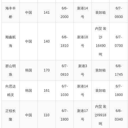
海丰丰
6/6-
新港14
6/7-
中国
141
装卸箱
桥
2000
号
0930
内贸 装
顺鑫航
6/6-
新港18
沙
6/7-
中国
140
海
1810
号
16490
0700
吨
群山明
6/7-
新港3
6/8-
韩国
170
装卸箱
珠
0810
号
1745
向思达
6/7-
新港14
6/7-
韩国
161
装卸箱
精灵
1030
号
1800
内贸 装
正锐长
6/7-
新港17
6/8-
中国
110
沙9918
隆
1800
号
0340
吨