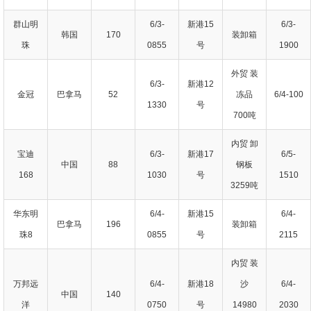
群山明
6/3-
新港15
6/3-
韩国
170
装卸箱
珠
0855
号
1900
外贸 装
6/3-
新港12
金冠
巴拿马
52
冻品
6/4-100
1330
号
700吨
内贸 卸
宝迪
6/3-
新港17
6/5-
中国
88
钢板
168
1030
号
1510
3259吨
华东明
6/4-
新港15
6/4-
巴拿马
196
装卸箱
珠8
0855
号
2115
内贸 装
万邦远
6/4-
新港18
沙
6/4-
中国
140
洋
0750
号
14980
2030