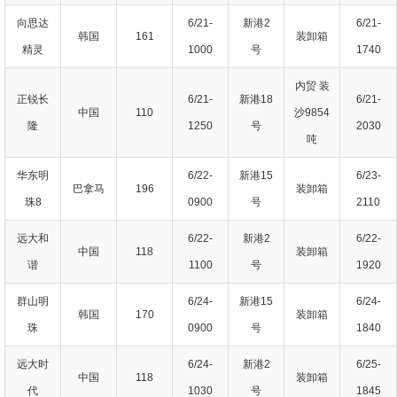
向思达
6/21-
新港2
6/21-
韩国
161
装卸箱
精灵
1000
号
1740
内贸 装
正锐长
6/21-
新港18
6/21-
中国
110
沙9854
隆
1250
号
2030
吨
华东明
6/22-
新港15
6/23-
巴拿马
196
装卸箱
珠8
0900
号
2110
远大和
6/22-
新港2
6/22-
中国
118
装卸箱
谐
1100
号
1920
群山明
6/24-
新港15
6/24-
韩国
170
装卸箱
珠
0900
号
1840
远大时
6/24-
新港2
6/25-
中国
118
装卸箱
代
1030
号
1845