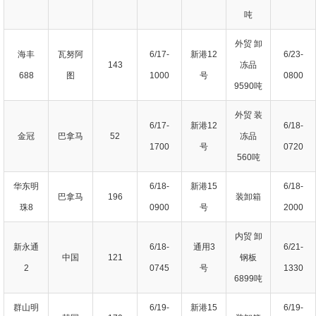
吨
外贸 卸
海丰
瓦努阿
6/17-
新港12
6/23-
143
冻品
688
图
1000
号
0800
9590吨
外贸 装
6/17-
新港12
6/18-
金冠
巴拿马
52
冻品
1700
号
0720
560吨
华东明
6/18-
新港15
6/18-
巴拿马
196
装卸箱
珠8
0900
号
2000
内贸 卸
新永通
6/18-
通用3
6/21-
中国
121
钢板
2
0745
号
1330
6899吨
群山明
6/19-
新港15
6/19-