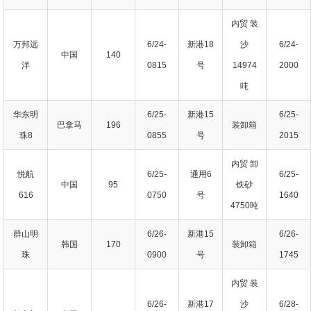
内贸 装
万邦远
6/24-
新港18
沙
6/24-
中国
140
洋
0815
号
14974
2000
吨
华东明
6/25-
新港15
6/25-
巴拿马
196
装卸箱
珠8
0855
号
2015
内贸 卸
悦航
6/25-
通用6
6/25-
中国
95
铁砂
616
0750
号
1640
4750吨
群山明
6/26-
新港15
6/26-
韩国
170
装卸箱
珠
0900
号
1745
内贸 装
6/26-
新港17
沙
6/28-