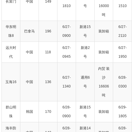
长富门
中国
149
1810
号
16000
1510
吨
华东明
6/27-
新港15
6/27-
巴拿马
196
装卸箱
珠8
0900
号
2110
远大时
6/27-
新港2
6/27-
中国
118
装卸箱
代
0945
号
1950
内贸 装
6/27-
通用6
沙
6/28-
玉海16
中国
136
1340
号
16606
0300
吨
群山明
6/28-
新港15
6/29-
韩国
170
装卸箱
珠
0900
号
1805
海丰防
6/28-
新港14
6/28-