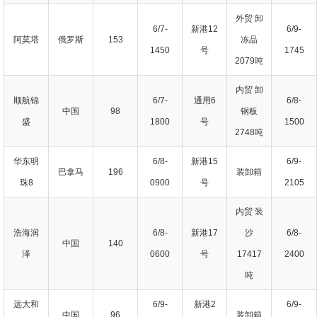
外贸 卸
6/7-
新港12
6/9-
阿莫塔
俄罗斯
153
冻品
1450
号
1745
2079吨
内贸 卸
顺航锦
6/7-
通用6
6/8-
中国
98
钢板
盛
1800
号
1500
2748吨
华东明
6/8-
新港15
6/9-
巴拿马
196
装卸箱
珠8
0900
号
2105
内贸 装
浩海润
6/8-
新港17
沙
6/8-
中国
140
泽
0600
号
17417
2400
吨
远大和
6/9-
新港2
6/9-
中国
96
装卸箱