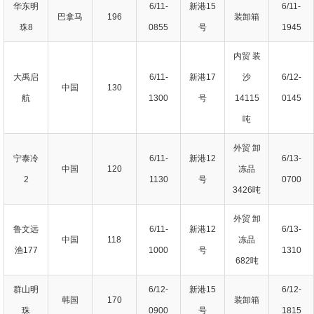
华东明
6/11-
新港15
6/11-
巴拿马
196
装卸箱
珠8
0855
号
1945
内贸 装
大禹启
6/11-
新港17
沙
6/12-
中国
130
航
1300
号
14115
0145
吨
外贸 卸
宁泰冷
6/11-
新港12
6/13-
中国
120
冻品
2
1130
号
0700
3426吨
外贸 卸
鲁文远
6/11-
新港12
6/13-
中国
118
冻品
渔177
1000
号
1310
682吨
群山明
6/12-
新港15
6/12-
韩国
170
装卸箱
珠
0900
号
1815