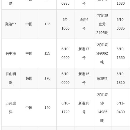
谐
0935
号
1630
内贸 卸
6/9-
通用6
6/10-
颢达57
中国
112
盘元
1000
号
0035
2496吨
内贸 装
6/10-
新港17
6/10-
兴中海
中国
115
沙9062
0200
号
1350
吨
群山明
6/10-
新港15
6/10-
韩国
170
装卸箱
珠
0900
号
1810
内贸 装
万邦远
6/10-
新港18
沙
6/11-
中国
140
洋
1720
号
14985
0430
吨