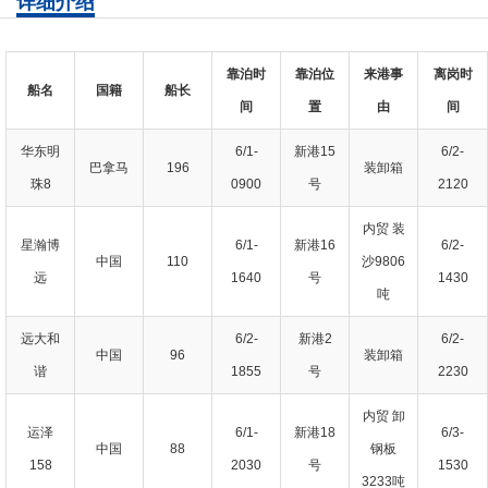
详细介绍
靠泊时
靠泊位
来港事
离岗时
船名
国籍
船长
间
置
由
间
华东明
6/1-
新港15
6/2-
巴拿马
196
装卸箱
珠8
0900
号
2120
内贸 装
星瀚博
6/1-
新港16
6/2-
中国
110
沙9806
远
1640
号
1430
吨
远大和
6/2-
新港2
6/2-
中国
96
装卸箱
谐
1855
号
2230
内贸 卸
运泽
6/1-
新港18
6/3-
中国
88
钢板
158
2030
号
1530
3233吨