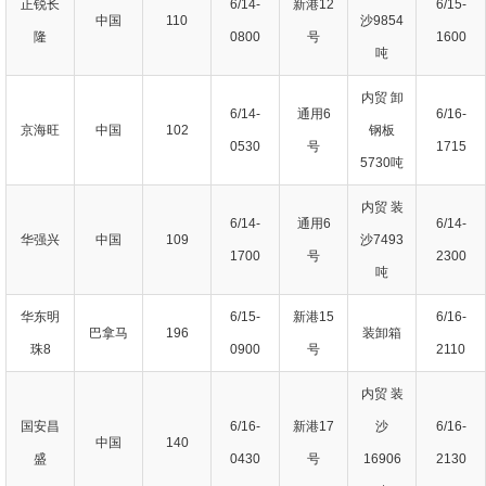
正锐长
6/14-
新港12
6/15-
中国
110
沙9854
隆
0800
号
1600
吨
内贸 卸
6/14-
通用6
6/16-
京海旺
中国
102
钢板
0530
号
1715
5730吨
内贸 装
6/14-
通用6
6/14-
华强兴
中国
109
沙7493
1700
号
2300
吨
华东明
6/15-
新港15
6/16-
巴拿马
196
装卸箱
珠8
0900
号
2110
内贸 装
国安昌
6/16-
新港17
沙
6/16-
中国
140
盛
0430
号
16906
2130