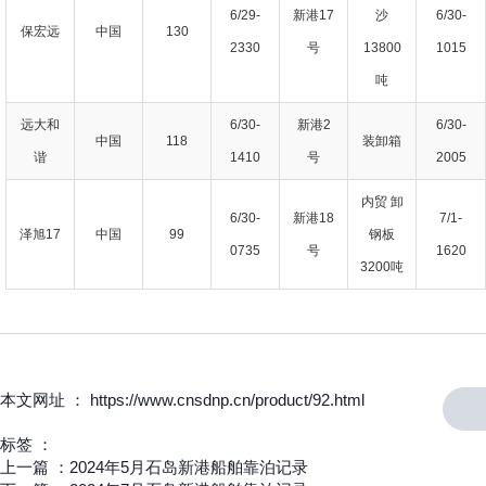
6/29-
新港17
沙
6/30-
保宏远
中国
130
2330
号
13800
1015
吨
远大和
6/30-
新港2
6/30-
中国
118
装卸箱
谐
1410
号
2005
内贸 卸
6/30-
新港18
7/1-
泽旭17
中国
99
钢板
0735
号
1620
3200吨
本文网址 ： https://www.cnsdnp.cn/product/92.html
标签 ：
上一篇 ：
2024年5月石岛新港船舶靠泊记录