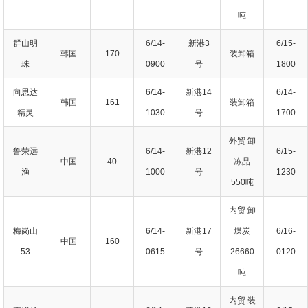
吨
群山明
6/14-
新港3
6/15-
韩国
170
装卸箱
珠
0900
号
1800
向思达
6/14-
新港14
6/14-
韩国
161
装卸箱
精灵
1030
号
1700
外贸 卸
鲁荣远
6/14-
新港12
6/15-
中国
40
冻品
渔
1000
号
1230
550吨
内贸 卸
梅岗山
6/14-
新港17
煤炭
6/16-
中国
160
53
0615
号
26660
0120
吨
内贸 装