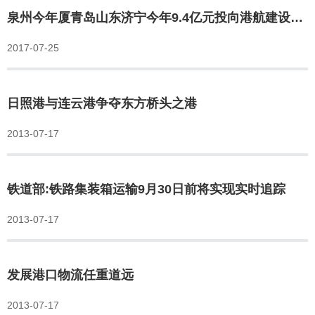
泉州今年厦青岛山东济宁今年9.4亿元投向港航建设港
首接中远欧洲轮万标箱大船中国港口集装箱吞吐量1-2
2017-07-25
月增速回落门三区综合保税港区年中将亮相争取设立
对台货运专用港
日照港与连云港争夺东方桥头之港
2013-07-17
铁道部:铁路集装箱运输9月30日前将实现实时追踪
2013-07-17
发展港口物流任重道远
2013-07-17